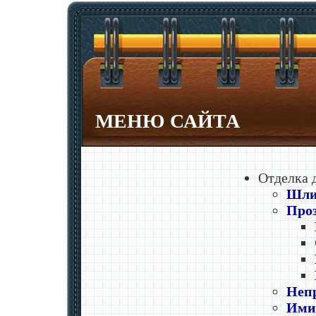
МЕНЮ САЙТА
Отделка 
Шли
Проз
Непр
Ими