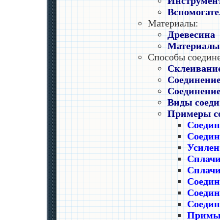
Инструмент
Вспомогат
Материалы:
Древесина
Материалы 
Способы соедине
Склеивани
Соединение
Соединение
Виды соеди
Примеры с
Соедин
Соедин
Усилен
Сплачи
Сплачи
Соедин
Соедин
Соедин
Примык