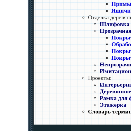
Примык
Ящично
Отделка деревян
Шлифовка
Прозрачная
Покры
Обрабо
Покрыт
Покры
Непрозрачн
Имитацион
Проекты:
Интерьерн
Деревянно
Рамка для 
Этажерка
Словарь терми