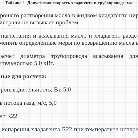
Таблица 1. Допустимая скорость хладагента в трубопроводе, м/с
орошего растворения масла в жидком хладагенте ци
истрали не вызывает проблем.
 нагнетания и всасывания масло и хладагент разде
менять определенные меры по возвращению масла в
асчет диаметра трубопровода всасывания дл
тельностью 5,0 кВт.
ные для расчета:
роизводительность, Вт, 5,0
ь потока газа, м/с, 5,0
ент
R
22
а испарения хладагента
R
22 при температуре испар