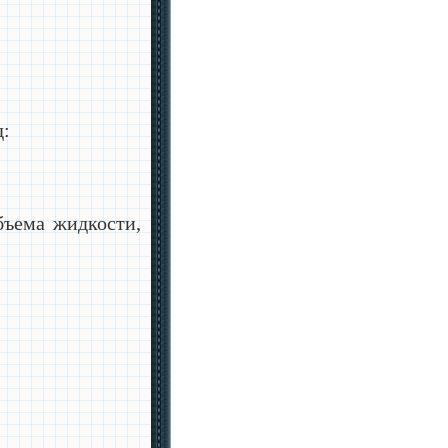
д:
бъема жидкости,