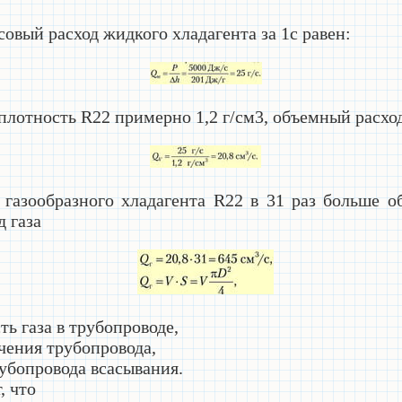
овый расход жидкого хладагента за 1с равен:
 плотность
R
22 примерно 1,2 г/см3, объемный расхо
 газообразного хладагента
R
22 в 31 раз больше о
 газа
ь газа в трубопроводе,
ения трубопровода,
бопровода всасывания.
, что