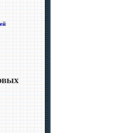
ей
овых