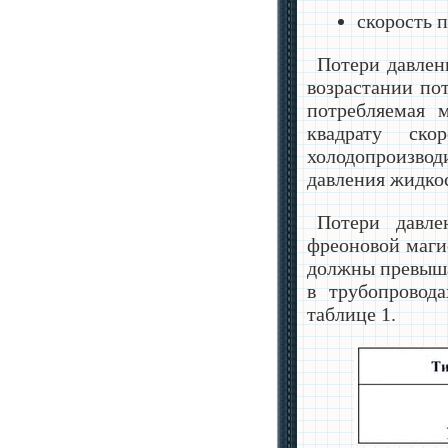
скорость п
Потери давлен
возрастании пот
потребляемая 
квадрату ско
холодопроизвод
давления жидко
Потери давле
фреоновой маги
должны превышат
в трубопровод
таблице 1.