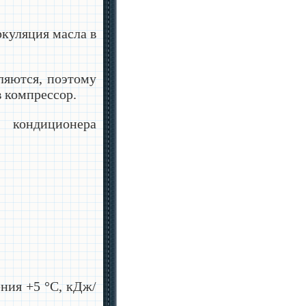
ркуляция масла в
ляются, поэтому
 компрессор.
я кондиционера
ения +5 °С, кДж/