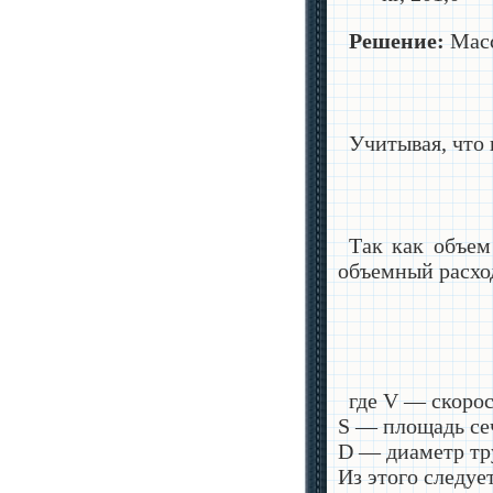
Решение:
Масс
Учитывая, что
Так как объем
объемный расход
где
V
— скорост
S
— площадь сеч
D
— диаметр тру
Из этого следует