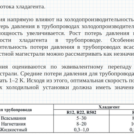
отока хладагента.
ия напрямую влияют на холодопроизводительность
ерь давления в трубопроводах холодопроизводител
мощность увеличивается. Рост потерь давления 
рости хладагента в трубопроводе. Особе
ительность потери давления в трубопроводах вса
стной магистрали можно рассматривать как незначи
ния оцениваются по эквивалентному перепаду
страли. Средние потери давления для трубопровода
ь 1–2 K. Исходя из этого, оптимальная скорость п
ах холодильной установки должна иметь значени